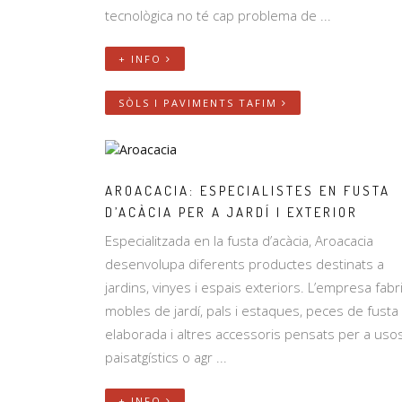
tecnològica no té cap problema de ...
+ INFO
SÒLS I PAVIMENTS TAFIM
AROACACIA: ESPECIALISTES EN FUSTA
D’ACÀCIA PER A JARDÍ I EXTERIOR
Especialitzada en la fusta d’acàcia, Aroacacia
desenvolupa diferents productes destinats a
jardins, vinyes i espais exteriors. L’empresa fabr
mobles de jardí, pals i estaques, peces de fusta
elaborada i altres accessoris pensats per a uso
paisatgístics o agr ...
+ INFO