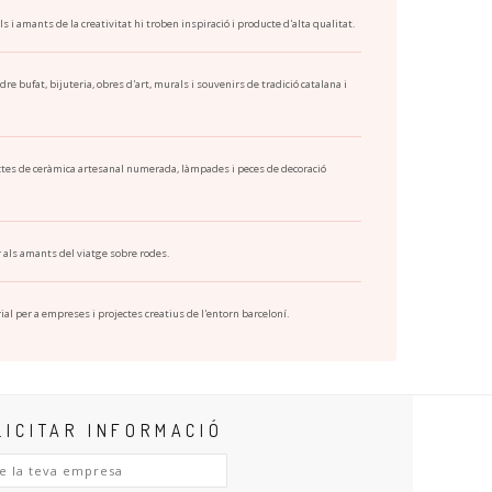
i amants de la creativitat hi troben inspiració i producte d'alta qualitat.
re bufat, bijuteria, obres d'art, murals i souvenirs de tradició catalana i
jectes de ceràmica artesanal numerada, làmpades i peces de decoració
 als amants del viatge sobre rodes.
ial per a empreses i projectes creatius de l'entorn barceloní.
LICITAR INFORMACIÓ