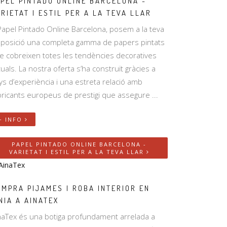
APEL PINTADO ONLINE BARCELONA -
RIETAT I ESTIL PER A LA TEVA LLAR
Papel Pintado Online Barcelona, posem a la teva
sposició una completa gamma de papers pintats
e cobreixen totes les tendències decoratives
tuals. La nostra oferta s’ha construït gràcies a
ys d’experiència i una estreta relació amb
bricants europeus de prestigi que assegure ...
+ INFO
PAPEL PINTADO ONLINE BARCELONA -
VARIETAT I ESTIL PER A LA TEVA LLAR
OMPRA PIJAMES I ROBA INTERIOR EN
NIA A AINATEX
naTex és una botiga profundament arrelada a