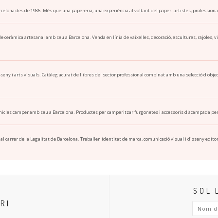
elona des de 1986. Més que una papereria, una experiència al voltant del paper: artistes, professionals 
e ceràmica artesanal amb seu a Barcelona. Venda en línia de vaixelles, decoració, escultures, rajoles, vid
sseny i arts visuals. Catàleg acurat de llibres del sector professional combinat amb una selecció d'ob
icles camper amb seu a Barcelona. Productes per camperitzar furgonetes i accessoris d'acampada per
 carrer de la Legalitat de Barcelona. Treballen identitat de marca, comunicació visual i disseny editor
SOL·
RI