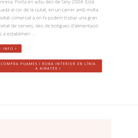
nresa. Porta en actiu des de l’any 2004. Està
tuada al cor de la ciutat, en un carrer amb molta
tivitat comercial a on hi podem trobar una gran
rietat de serveis, des de botigues d'alimentació
s a establimen ...
+ INFO
COMPRA PIJAMES I ROBA INTERIOR EN LÍNIA
A AINATEX