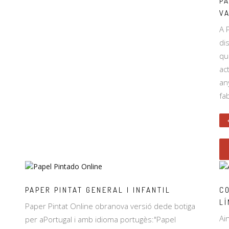
P
VA
A 
di
qu
ac
an
fa
PAPER PINTAT GENERAL I INFANTIL
C
LÍ
Paper Pintat Online obranova versió dede botiga
Ai
per aPortugal i amb idioma portugès:"Papel