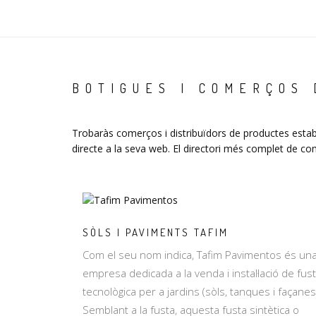
BOTIGUES I COMERÇOS
Trobaràs comerços i distribuïdors de productes establ
directe a la seva web. El directori més complet de co
SÒLS I PAVIMENTS TAFIM
Com el seu nom indica, Tafim Pavimentos és un
empresa dedicada a la venda i instal·lació de fus
tecnològica per a jardins (sòls, tanques i façanes
Semblant a la fusta, aquesta fusta sintètica o