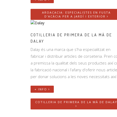
AROACACIA: ESPECIALISTES EN FUSTA
D’ACÀCIA PER A JARDÍ I EXTERIOR
COTILLERIA DE PRIMERA DE LA MÀ DE
DALAY
Dalay és una marca que s'ha especialitzat en
fabricar i distribuir articles de corseteria. Pren 
a premissa la qualitat dels seus productes així 
la fabricació nacional i l'afany d'oferir nous articl
per donar solucions a les noves necessitats així .
+ INFO
COTILLERIA DE PRIMERA DE LA MÀ DE DALA