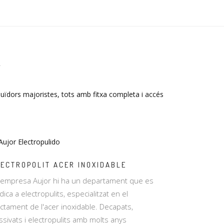
A
buïdors majoristes, tots amb fitxa completa i accés
LECTROPOLIT ACER INOXIDABLE
l'empresa Aujor hi ha un departament que es
dica a electropulits, especialitzat en el
actament de l'acer inoxidable. Decapats,
ssivats i electropulits amb molts anys