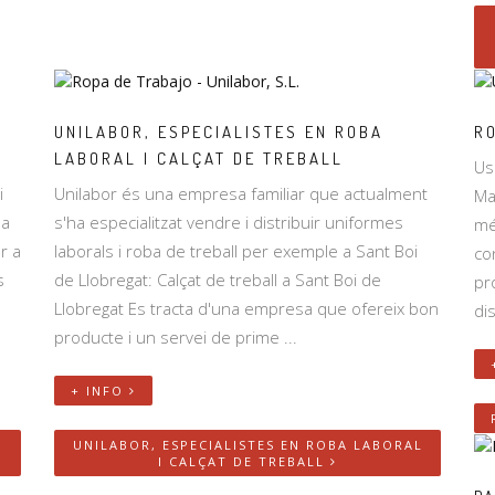
UNILABOR, ESPECIALISTES EN ROBA
R
LABORAL I CALÇAT DE TREBALL
Us
i
Unilabor és una empresa familiar que actualment
Ma
 a
s'ha especialitzat vendre i distribuir uniformes
mé
r a
laborals i roba de treball per exemple a Sant Boi
co
s
de Llobregat: Calçat de treball a Sant Boi de
pr
Llobregat Es tracta d'una empresa que ofereix bon
di
producte i un servei de prime ...
+ INFO
UNILABOR, ESPECIALISTES EN ROBA LABORAL
I CALÇAT DE TREBALL