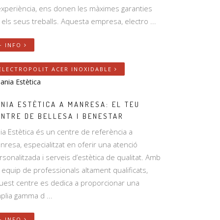
experiència, ens donen les màximes garanties
 els seus treballs. Aquesta empresa, electro ...
+ INFO
ELECTROPOLIT ACER INOXIDABLE
NIA ESTÈTICA A MANRESA: EL TEU
ENTRE DE BELLESA I BENESTAR
nia Estètica és un centre de referència a
nresa, especialitzat en oferir una atenció
rsonalitzada i serveis d’estètica de qualitat. Amb
 equip de professionals altament qualificats,
uest centre es dedica a proporcionar una
plia gamma d ...
+ INFO