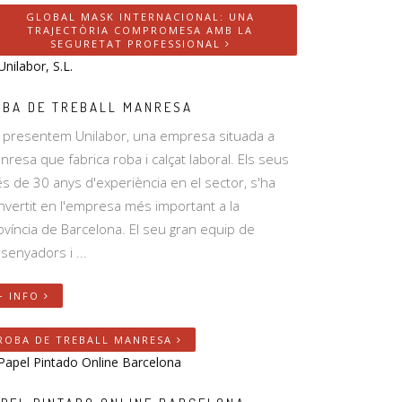
GLOBAL MASK INTERNACIONAL: UNA
TRAJECTÒRIA COMPROMESA AMB LA
SEGURETAT PROFESSIONAL
OBA DE TREBALL MANRESA
 presentem Unilabor, una empresa situada a
nresa que fabrica roba i calçat laboral. Els seus
s de 30 anys d'experiència en el sector, s'ha
nvertit en l'empresa més important a la
ovíncia de Barcelona. El seu gran equip de
ssenyadors i ...
+ INFO
ROBA DE TREBALL MANRESA