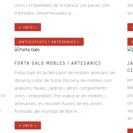
únics i irrepetibles de la natura. Les peces són
d'
tractades i envernissades p ...
en
+ INFO
ANTIGUITATS I ARTESANIES
FORTA GALO MOBLES I ARTESANIES
JA
C
Forta Galo és la fabricació de mobles artesans de
Ja
disseny rústic de fusta. Disseny de mobles com
Ma
arallums, taules, cadires i altres complements
ica
pe
únics i irrepetibles. Per elaborar els mobles i
un
artesanies, es recullen fustes de les zones
s
aq
forestals del municipi de Borre ...
àm
+ INFO