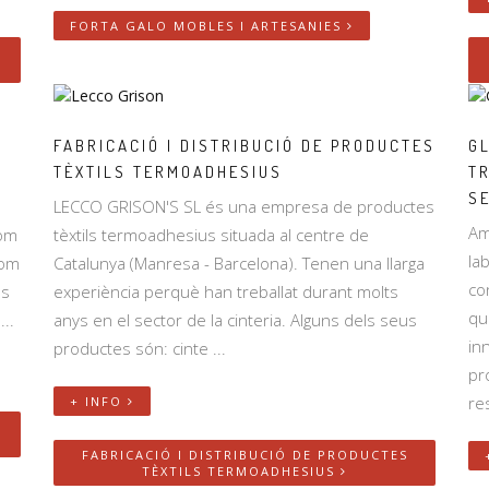
FORTA GALO MOBLES I ARTESANIES
FABRICACIÓ I DISTRIBUCIÓ DE PRODUCTES
G
TÈXTILS TERMOADHESIUS
T
S
LECCO GRISON'S SL és una empresa de productes
Am
com
tèxtils termoadhesius situada al centre de
la
com
Catalunya (Manresa - Barcelona). Tenen una llarga
co
es
experiència perquè han treballat durant molts
qu
..
anys en el sector de la cinteria. Alguns dels seus
in
productes són: cinte ...
pr
res
+ INFO
Y
FABRICACIÓ I DISTRIBUCIÓ DE PRODUCTES
TÈXTILS TERMOADHESIUS