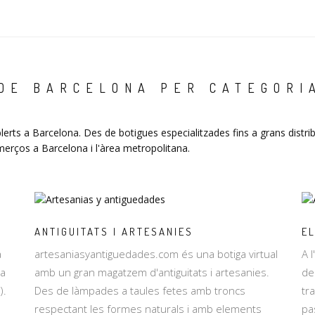
 DE BARCELONA PER CATEGORI
erts a Barcelona. Des de botigues especialitzades fins a grans distri
merços a Barcelona i l'àrea metropolitana.
ANTIGUITATS I ARTESANIES
E
a
artesaniasyantiguedades.com és una botiga virtual
A 
ta
amb un gran magatzem d'antiguitats i artesanies.
de
).
Des de làmpades a taules fetes amb troncs
tr
respectant les formes naturals i amb elements
pa