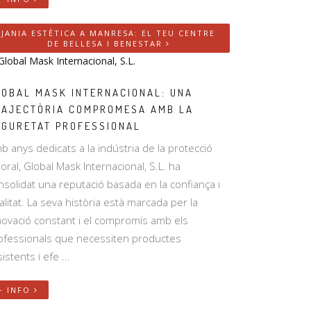
JANIA ESTÈTICA A MANRESA: EL TEU CENTRE
DE BELLESA I BENESTAR
LOBAL MASK INTERNACIONAL: UNA
RAJECTÒRIA COMPROMESA AMB LA
EGURETAT PROFESSIONAL
b anys dedicats a la indústria de la protecció
boral, Global Mask Internacional, S.L. ha
nsolidat una reputació basada en la confiança i
alitat. La seva història està marcada per la
novació constant i el compromís amb els
ofessionals que necessiten productes
istents i efe ...
+ INFO