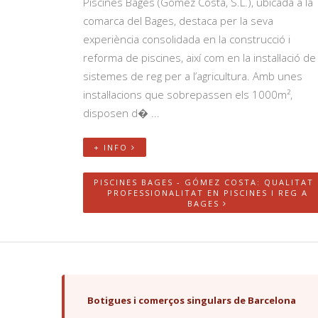
Piscines Bages (Gómez Costa, S.L.), ubicada a la
comarca del Bages, destaca per la seva
experiència consolidada en la construcció i
reforma de piscines, així com en la instal·lació de
sistemes de reg per a l’agricultura. Amb unes
instal·lacions que sobrepassen els 1000m²,
disposen d� ...
+ INFO
PISCINES BAGES - GÓMEZ COSTA: QUALITAT 
PROFESSIONALITAT EN PISCINES I REG A
BAGES
Botigues i comerços singulars de Barcelona