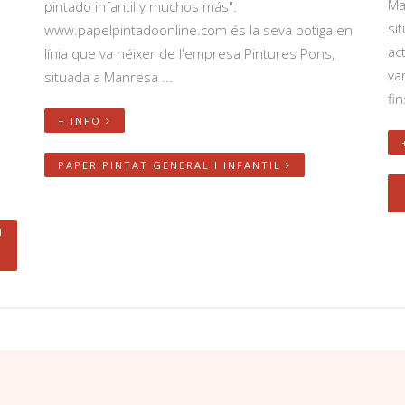
Ma
pintado infantil y muchos más".
si
www.papelpintadoonline.com és la seva botiga en
ac
línia que va néixer de l'empresa Pintures Pons,
va
situada a Manresa ...
fin
+ INFO
PAPER PINTAT GENERAL I INFANTIL
I