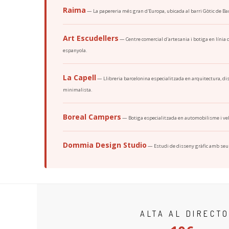
Raima
— La papereria més gran d'Europa, ubicada al barri Gòtic de Barc
Art Escudellers
— Centre comercial d'artesania i botiga en línia d
espanyola.
La Capell
— Llibreria barcelonina especialitzada en arquitectura, di
minimalista.
Boreal Campers
— Botiga especialitzada en automobilisme i veh
Dommia Design Studio
— Estudi de disseny gràfic amb seu al
ALTA AL DIRECTO